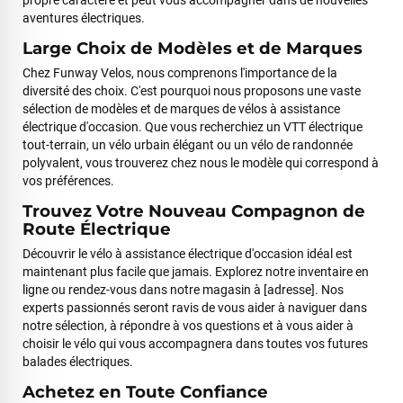
propre caractère et peut vous accompagner dans de nouvelles
aventures électriques.
Large Choix de Modèles et de Marques
Jean-Marc TAMAYO
il y a un mois
Chez Funway Velos, nous comprenons l'importance de la
diversité des choix. C'est pourquoi nous proposons une vaste
J'ai acheté un Mondraker Chaser chez Funway Vélo à La
sélection de modèles et de marques de vélos à assistance
Garde en octobre 2024 et, dès le départ, j'ai été très satisfait
électrique d'occasion. Que vous recherchiez un VTT électrique
de mon achat. J'avais d'ailleurs recommandé cette enseigne
tout-terrain, un vélo urbain élégant ou un vélo de randonnée
à plusieurs amis, dont cinq ont finalement acheté le même
polyvalent, vous trouverez chez nous le modèle qui correspond à
modèle. J'ai ensuite rencontré une série de problèmes
vos préférences.
techniques sur mon VTT, qui ont nécessité plusieurs
passages en atelier et un retour du moteur chez Bosch dans
Trouvez Votre Nouveau Compagnon de
le cadre de la garantie. Cette période a été un peu
Route Électrique
compliquée, principalement en raison de délais plus longs que
Découvrir le vélo à assistance électrique d'occasion idéal est
prévu et d'un manque de communication sur l'avancement de
maintenant plus facile que jamais. Explorez notre inventaire en
mon dossier. Depuis, la situation a été reprise en main.
ligne ou rendez-vous dans notre magasin à [adresse]. Nos
L'équipe de Funway a fait le nécessaire pour résoudre
experts passionnés seront ravis de vous aider à naviguer dans
définitivement les problèmes de mon vélo et a su reconnaître
notre sélection, à répondre à vos questions et à vous aider à
les difficultés rencontrées. J'apprécie particulièrement le fait
choisir le vélo qui vous accompagnera dans toutes vos futures
qu'ils aient finalement fait preuve de professionnalisme et
balades électriques.
qu'ils aient tout mis en œuvre pour que je récupère un vélo
parfaitement fonctionnel. Aujourd'hui, je peux de nouveau
Achetez en Toute Confiance