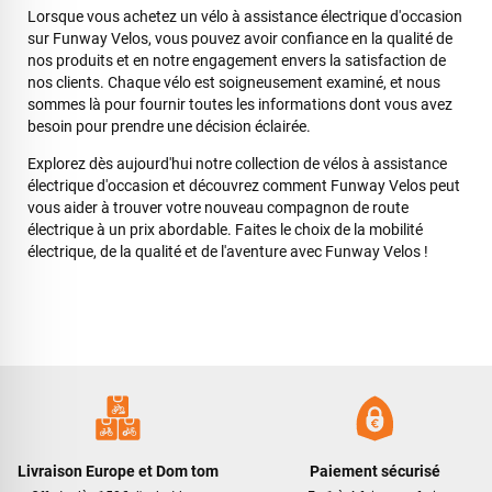
profiter pleinement de mon Mondraker Chaser et je tiens à
Lorsque vous achetez un vélo à assistance électrique d'occasion
souligner que Funway a su corriger la situation. Je pense qu'il
sur Funway Velos, vous pouvez avoir confiance en la qualité de
est important de savoir reconnaître lorsqu'une enseigne fait
nos produits et en notre engagement envers la satisfaction de
les efforts nécessaires pour satisfaire son client. Merci à
nos clients. Chaque vélo est soigneusement examiné, et nous
toute l'équipe de Funway Vélo. Je leur souhaite une bonne
sommes là pour fournir toutes les informations dont vous avez
continuation.
besoin pour prendre une décision éclairée.
Explorez dès aujourd'hui notre collection de vélos à assistance
Jarod CUVELIER
il y a 2 mois
électrique d'occasion et découvrez comment Funway Velos peut
vous aider à trouver votre nouveau compagnon de route
Je suis arrivé au magasin assez tardivement et plutôt en
électrique à un prix abordable. Faites le choix de la mobilité
précipitation pour pouvoir régler un souci sur mon dérailleur.
électrique, de la qualité et de l'aventure avec Funway Velos !
Logan m’a très bien accueilli et après lui avoir expliqué le
problème, il a directement pris mon vélo en charge pour le
régler rapidement. Cela a pris plus de 25 minutes pour cela
mais il a pris le temps d’être sûr que cela fonctionne
correctement malgré l’heure tardive. Encore merci à Logan
pour sa rapidité et son professionnalisme.
Philippe Zeb
il y a 3 mois
J'ai commandé un VAE Bulls Copperhead à un très bon prix.
Livraison Europe et Dom tom
Paiement sécurisé
La livraison a été faite en respectant mes instructions