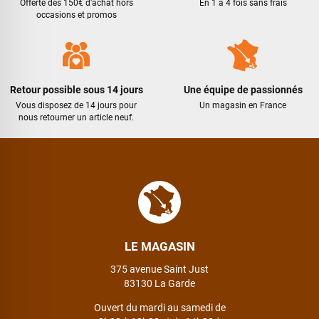
Offerte dès 150€ d'achat hors
En 1 à 4 fois sans frais
(livraison différée cause absence). Le vélo était très bien
occasions et promos
emballé et en excellent état. Un pb de clefs manquantes à la
livraison a été traité efficacement par le SAV dans les
meilleurs délais. Tous les contacts ont été bien suivis, l'équipe
est sympa et réactive
Retour possible sous 14 jours
Une équipe de passionnés
Vous disposez de 14 jours pour
Un magasin en France
nous retourner un article neuf.
VOIR TOUS LES AVIS
LAISSER UN AVIS
LE MAGASIN
375 avenue Saint Just
83130 La Garde
Ouvert du mardi au samedi de