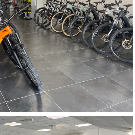
de Funway Vélo. Je leur souhaite une bonne continuation.
Jarod CUVELIER
il y a un mois
Je suis arrivé au magasin assez tardivement et plutôt en précipitation
pour pouvoir régler un souci sur mon dérailleur. Logan m’a très bien
accueilli et après lui avoir expliqué le problème, il a directement pris mon
vélo en charge pour le régler rapidement. Cela a pris plus de 25 minutes
pour cela mais il a pris le temps d’être sûr que cela fonctionne
correctement malgré l’heure tardive. Encore merci à Logan pour sa
rapidité et son professionnalisme.
Philippe Zeb
il y a 2 mois
J'ai commandé un VAE Bulls Copperhead à un très bon prix. La
livraison a été faite en respectant mes instructions (livraison différée
cause absence). Le vélo était très bien emballé et en excellent état. Un
pb de clefs manquantes à la livraison a été traité efficacement par le
SAV dans les meilleurs délais. Tous les contacts ont été bien suivis,
l'équipe est sympa et réactive