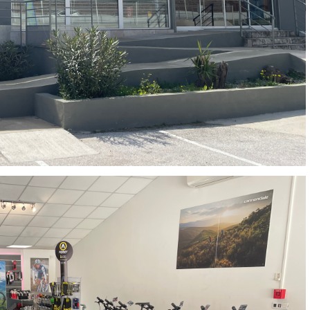
commentaires laissés sur Google
Jean-Marc TAMAYO
il y a 2 semaines
J'ai acheté un Mondraker Chaser chez Funway Vélo à La Garde en
octobre 2024 et, dès le départ, j'ai été très satisfait de mon achat.
J'avais d'ailleurs recommandé cette enseigne à plusieurs amis, dont
cinq ont finalement acheté le même modèle. J'ai ensuite rencontré une
série de problèmes techniques sur mon VTT, qui ont nécessité plusieurs
passages en atelier et un retour du moteur chez Bosch dans le cadre de
la garantie. Cette période a été un peu compliquée, principalement en
raison de délais plus longs que prévu et d'un manque de
communication sur l'avancement de mon dossier. Depuis, la situation a
été reprise en main. L'équipe de Funway a fait le nécessaire pour
résoudre définitivement les problèmes de mon vélo et a su reconnaître
les difficultés rencontrées. J'apprécie particulièrement le fait qu'ils aient
finalement fait preuve de professionnalisme et qu'ils aient tout mis en
œuvre pour que je récupère un vélo parfaitement fonctionnel.
Aujourd'hui, je peux de nouveau profiter pleinement de mon Mondraker
Chaser et je tiens à souligner que Funway a su corriger la situation. Je
pense qu'il est important de savoir reconnaître lorsqu'une enseigne fait
les efforts nécessaires pour satisfaire son client. Merci à toute l'équipe