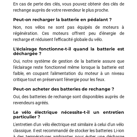
précipitation pour pouvoir régler un souci sur mon dérailleur.
En cas de perte des clés, vous pouvez obtenir des clés de
Logan m’a très bien accueilli et après lui avoir expliqué le
rechange auprès de votre revendeur le plus proche.
problème, il a directement pris mon vélo en charge pour le
Peut-on recharger la batterie en pédalant ?
régler rapidement. Cela a pris plus de 25 minutes pour cela
mais il a pris le temps d’être sûr que cela fonctionne
Non, nos vélos ne sont pas équipés de moteurs à
correctement malgré l’heure tardive. Encore merci à Logan
régénération. Ces moteurs offrent peu d'énergie de
pour sa rapidité et son professionnalisme.
recharge et réduisent l'efficacité globale du vélo.
L'éclairage fonctionne-t-il quand la batterie est
déchargée ?
Philippe Zeb
il y a 2 mois
Oui, notre système de gestion de la batterie assure que
J'ai commandé un VAE Bulls Copperhead à un très bon prix.
l'éclairage reste fonctionnel même lorsque la batterie est
La livraison a été faite en respectant mes instructions
faible, en coupant l'alimentation du moteur à un niveau
(livraison différée cause absence). Le vélo était très bien
critique tout en préservant l'énergie pour les feux.
emballé et en excellent état. Un pb de clefs manquantes à la
Peut-on acheter des batteries de rechange ?
livraison a été traité efficacement par le SAV dans les
Oui, des batteries de rechange sont disponibles auprès de
meilleurs délais. Tous les contacts ont été bien suivis, l'équipe
revendeurs agréés.
est sympa et réactive
Le vélo électrique nécessite-t-il un entretien
particulier ?
L'entretien d'un vélo électrique est similaire à celui d'un vélo
VOIR TOUS LES AVIS
classique. Il est recommandé de stocker les batteries Li-ion
à des températures ambiantes pour éviter une décharge