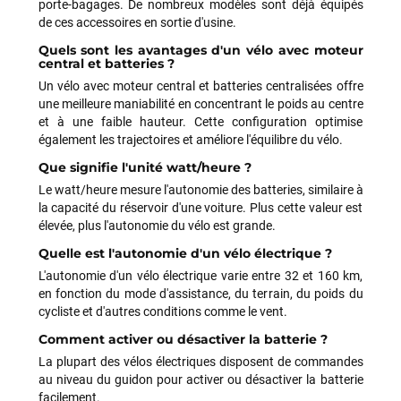
porte-bagages. De nombreux modèles sont déjà équipés
de ces accessoires en sortie d'usine.
Quels sont les avantages d'un vélo avec moteur
central et batteries ?
Un vélo avec moteur central et batteries centralisées offre
une meilleure maniabilité en concentrant le poids au centre
et à une faible hauteur. Cette configuration optimise
également les trajectoires et améliore l'équilibre du vélo.
Que signifie l'unité watt/heure ?
Le watt/heure mesure l'autonomie des batteries, similaire à
la capacité du réservoir d'une voiture. Plus cette valeur est
élevée, plus l'autonomie du vélo est grande.
Quelle est l'autonomie d'un vélo électrique ?
L'autonomie d'un vélo électrique varie entre 32 et 160 km,
Jean-Marc TAMAYO
il y a 2 semaines
en fonction du mode d'assistance, du terrain, du poids du
cycliste et d'autres conditions comme le vent.
J'ai acheté un Mondraker Chaser chez Funway Vélo à La
Garde en octobre 2024 et, dès le départ, j'ai été très satisfait
Comment activer ou désactiver la batterie ?
de mon achat. J'avais d'ailleurs recommandé cette enseigne
La plupart des vélos électriques disposent de commandes
à plusieurs amis, dont cinq ont finalement acheté le même
au niveau du guidon pour activer ou désactiver la batterie
modèle. J'ai ensuite rencontré une série de problèmes
facilement.