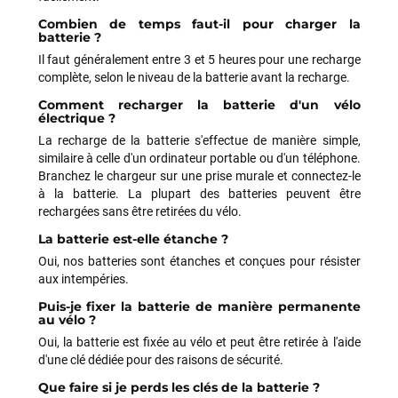
techniques sur mon VTT, qui ont nécessité plusieurs
passages en atelier et un retour du moteur chez Bosch dans
Combien de temps faut-il pour charger la
batterie ?
le cadre de la garantie. Cette période a été un peu
compliquée, principalement en raison de délais plus longs que
Il faut généralement entre 3 et 5 heures pour une recharge
prévu et d'un manque de communication sur l'avancement de
complète, selon le niveau de la batterie avant la recharge.
mon dossier. Depuis, la situation a été reprise en main.
Comment recharger la batterie d'un vélo
L'équipe de Funway a fait le nécessaire pour résoudre
électrique ?
définitivement les problèmes de mon vélo et a su reconnaître
La recharge de la batterie s'effectue de manière simple,
les difficultés rencontrées. J'apprécie particulièrement le fait
similaire à celle d'un ordinateur portable ou d'un téléphone.
qu'ils aient finalement fait preuve de professionnalisme et
Branchez le chargeur sur une prise murale et connectez-le
qu'ils aient tout mis en œuvre pour que je récupère un vélo
à la batterie. La plupart des batteries peuvent être
parfaitement fonctionnel. Aujourd'hui, je peux de nouveau
rechargées sans être retirées du vélo.
profiter pleinement de mon Mondraker Chaser et je tiens à
souligner que Funway a su corriger la situation. Je pense qu'il
La batterie est-elle étanche ?
est important de savoir reconnaître lorsqu'une enseigne fait
Oui, nos batteries sont étanches et conçues pour résister
les efforts nécessaires pour satisfaire son client. Merci à
aux intempéries.
toute l'équipe de Funway Vélo. Je leur souhaite une bonne
Puis-je fixer la batterie de manière permanente
continuation.
au vélo ?
Oui, la batterie est fixée au vélo et peut être retirée à l'aide
d'une clé dédiée pour des raisons de sécurité.
Jarod CUVELIER
il y a un mois
Que faire si je perds les clés de la batterie ?
Je suis arrivé au magasin assez tardivement et plutôt en