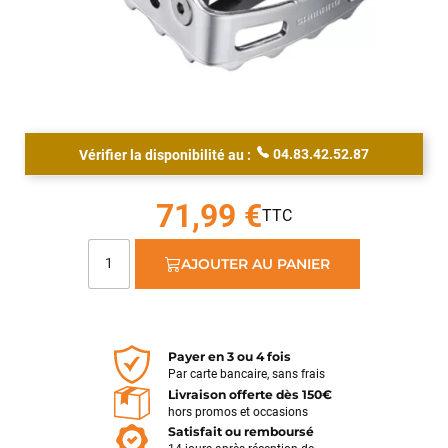
04.83.42.52.87
Vérifier la disponibilité au :
Jean-Marc TAMAYO
il y a 2 semaines
71,99 €
J'ai acheté un Mondraker Chaser chez Funway Vélo à La
Garde en octobre 2024 et, dès le départ, j'ai été très satisfait
AJOUTER AU PANIER
de mon achat. J'avais d'ailleurs recommandé cette enseigne
à plusieurs amis, dont cinq ont finalement acheté le même
modèle. J'ai ensuite rencontré une série de problèmes
techniques sur mon VTT, qui ont nécessité plusieurs
passages en atelier et un retour du moteur chez Bosch dans
Payer en 3 ou 4 fois
le cadre de la garantie. Cette période a été un peu
Par carte bancaire, sans frais
compliquée, principalement en raison de délais plus longs que
Livraison offerte dès 150€
hors promos et occasions
prévu et d'un manque de communication sur l'avancement de
Satisfait ou remboursé
mon dossier. Depuis, la situation a été reprise en main.