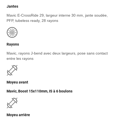
Philippe Zeb
il y a 2 mois
Jantes
J'ai commandé un VAE Bulls Copperhead à un très bon prix.
La livraison a été faite en respectant mes instructions
Mavic E-CrossRide 29, largeur interne 30 mm, jante soudée,
(livraison différée cause absence). Le vélo était très bien
PFP, tubeless ready, 28 rayons
emballé et en excellent état. Un pb de clefs manquantes à la
livraison a été traité efficacement par le SAV dans les
meilleurs délais. Tous les contacts ont été bien suivis, l'équipe
est sympa et réactive
Rayons
Mavic, rayons J-bend avec deux largeurs, pose sans contact
entre les rayons
VOIR TOUS LES AVIS
LAISSER UN AVIS
Moyeu avant
Mavic, Boost 15x110mm, IS à 6 boulons
Moyeu arriére