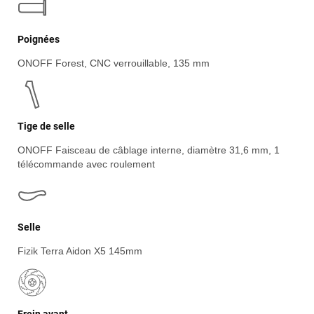
Poignées
O
NOFF Forest, CNC verrouillable, 135 mm
Jean-Marc TAMAYO
il y a 2 semaines
J'ai acheté un Mondraker Chaser chez Funway Vélo à La
Tige de selle
Garde en octobre 2024 et, dès le départ, j'ai été très satisfait
de mon achat. J'avais d'ailleurs recommandé cette enseigne
ONOFF Faisceau de câblage interne, diamètre 31,6 mm, 1
à plusieurs amis, dont cinq ont finalement acheté le même
télécommande avec roulement
modèle. J'ai ensuite rencontré une série de problèmes
techniques sur mon VTT, qui ont nécessité plusieurs
passages en atelier et un retour du moteur chez Bosch dans
le cadre de la garantie. Cette période a été un peu
Selle
compliquée, principalement en raison de délais plus longs que
prévu et d'un manque de communication sur l'avancement de
Fizik Terra Aidon X5 145mm
mon dossier. Depuis, la situation a été reprise en main.
L'équipe de Funway a fait le nécessaire pour résoudre
définitivement les problèmes de mon vélo et a su reconnaître
les difficultés rencontrées. J'apprécie particulièrement le fait
qu'ils aient finalement fait preuve de professionnalisme et