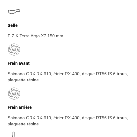
Selle
FIZIK Terra Argo X7 150 mm
Frein avant
Shimano GRX RX-610, étrier RX-400, disque RT56 IS 6 trous,
plaquette résine
Frein arriére
Shimano GRX RX-610, étrier RX-400, disque RT56 IS 6 trous,
plaquette résine
Jean-Marc TAMAYO
il y a 3 semaines
J'ai acheté un Mondraker Chaser chez Funway Vélo à La