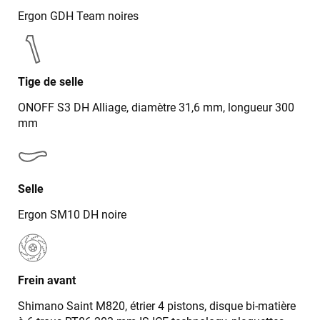
Ergon GDH Team noires
Tige de selle
ONOFF S3 DH Alliage, diamètre 31,6 mm, longueur 300
mm
Selle
Ergon SM10 DH noire
Jean-Marc TAMAYO
il y a un mois
Frein avant
J'ai acheté un Mondraker Chaser chez Funway Vélo à La
Shimano Saint M820, étrier 4 pistons, disque bi-matière
Garde en octobre 2024 et, dès le départ, j'ai été très satisfait