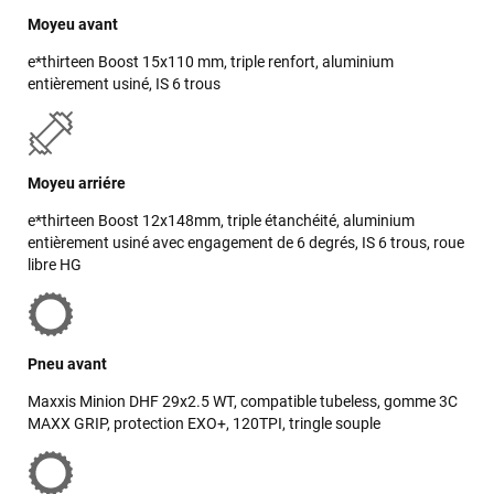
La livraison a été faite en respectant mes instructions
(livraison différée cause absence). Le vélo était très bien
Moyeu avant
emballé et en excellent état. Un pb de clefs manquantes à la
e*thirteen Boost 15x110 mm, triple renfort, aluminium
livraison a été traité efficacement par le SAV dans les
entièrement usiné, IS 6 trous
meilleurs délais. Tous les contacts ont été bien suivis, l'équipe
est sympa et réactive
Moyeu arriére
VOIR TOUS LES AVIS
e*thirteen Boost 12x148mm, triple étanchéité, aluminium
entièrement usiné avec engagement de 6 degrés, IS 6 trous, roue
LAISSER UN AVIS
libre HG
Pneu avant
Maxxis Minion DHF 29x2.5 WT, compatible tubeless, gomme 3C
MAXX GRIP, protection EXO+, 120TPI, tringle souple