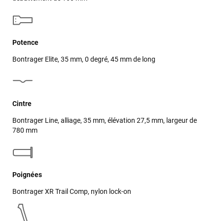
Potence
Bontrager Elite, 35 mm, 0 degré, 45 mm de long
Cintre
Bontrager Line, alliage, 35 mm, élévation 27,5 mm, largeur de
780 mm
Jean-Marc TAMAYO
il y a 2 semaines
J'ai acheté un Mondraker Chaser chez Funway Vélo à La
Poignées
Garde en octobre 2024 et, dès le départ, j'ai été très satisfait
de mon achat. J'avais d'ailleurs recommandé cette enseigne
Bontrager XR Trail Comp, nylon lock-on
à plusieurs amis, dont cinq ont finalement acheté le même
modèle. J'ai ensuite rencontré une série de problèmes
techniques sur mon VTT, qui ont nécessité plusieurs