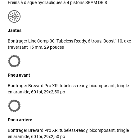
Freins à disque hydrauliques à 4 pistons SRAM DB 8
Logan m’a très bien accueilli et après lui avoir expliqué le
problème, il a directement pris mon vélo en charge pour le
régler rapidement. Cela a pris plus de 25 minutes pour cela
mais il a pris le temps d’être sûr que cela fonctionne
correctement malgré l’heure tardive. Encore merci à Logan
Jantes
pour sa rapidité et son professionnalisme.
Bontrager Line Comp 30, Tubeless Ready, 6 trous, Boost110, axe
traversant 15 mm, 29 pouces
Philippe Zeb
il y a 2 mois
J'ai commandé un VAE Bulls Copperhead à un très bon prix.
La livraison a été faite en respectant mes instructions
Pneu avant
(livraison différée cause absence). Le vélo était très bien
emballé et en excellent état. Un pb de clefs manquantes à la
Bontrager Brevard Pro XR, tubeless-ready, bicomposant, tringle
livraison a été traité efficacement par le SAV dans les
en aramide, 60 tpi, 29x2,50 po
meilleurs délais. Tous les contacts ont été bien suivis, l'équipe
est sympa et réactive
Pneu arriére
VOIR TOUS LES AVIS
Bontrager Brevard Pro XR, tubeless-ready, bicomposant, tringle
en aramide, 60 tpi, 29x2,50 po