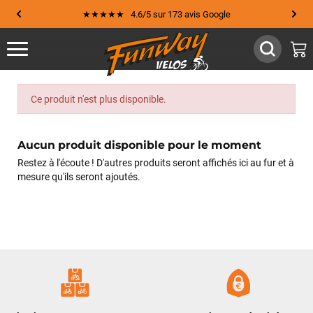
★★★★★ 4.6/5 sur 173 avis Google
Ce produit n'est plus disponible.
Aucun produit disponible pour le moment
Restez à l'écoute ! D'autres produits seront affichés ici au fur et à
mesure qu'ils seront ajoutés.
Jean-Marc TAMAYO
il y a 2 semaines
J'ai acheté un Mondraker Chaser chez Funway Vélo à La
Garde en octobre 2024 et, dès le départ, j'ai été très satisfait
de mon achat. J'avais d'ailleurs recommandé cette enseigne
à plusieurs amis, dont cinq ont finalement acheté le même
modèle. J'ai ensuite rencontré une série de problèmes
techniques sur mon VTT, qui ont nécessité plusieurs