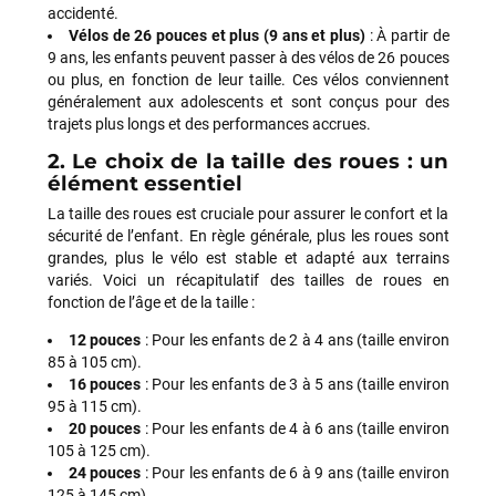
accidenté.
Vélos de 26 pouces et plus (9 ans et plus)
: À partir de
9 ans, les enfants peuvent passer à des vélos de 26 pouces
ou plus, en fonction de leur taille. Ces vélos conviennent
généralement aux adolescents et sont conçus pour des
trajets plus longs et des performances accrues.
2. Le choix de la taille des roues : un
élément essentiel
La taille des roues est cruciale pour assurer le confort et la
sécurité de l’enfant. En règle générale, plus les roues sont
Jean-Marc TAMAYO
il y a 2 semaines
grandes, plus le vélo est stable et adapté aux terrains
J'ai acheté un Mondraker Chaser chez Funway Vélo à La
variés. Voici un récapitulatif des tailles de roues en
Garde en octobre 2024 et, dès le départ, j'ai été très satisfait
fonction de l’âge et de la taille :
de mon achat. J'avais d'ailleurs recommandé cette enseigne
à plusieurs amis, dont cinq ont finalement acheté le même
12 pouces
: Pour les enfants de 2 à 4 ans (taille environ
modèle. J'ai ensuite rencontré une série de problèmes
85 à 105 cm).
techniques sur mon VTT, qui ont nécessité plusieurs
16 pouces
: Pour les enfants de 3 à 5 ans (taille environ
passages en atelier et un retour du moteur chez Bosch dans
95 à 115 cm).
le cadre de la garantie. Cette période a été un peu
20 pouces
: Pour les enfants de 4 à 6 ans (taille environ
compliquée, principalement en raison de délais plus longs que
105 à 125 cm).
prévu et d'un manque de communication sur l'avancement de
24 pouces
: Pour les enfants de 6 à 9 ans (taille environ
mon dossier. Depuis, la situation a été reprise en main.
125 à 145 cm).