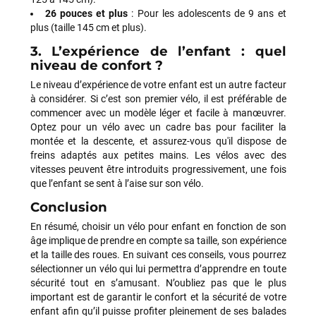
L'équipe de Funway a fait le nécessaire pour résoudre
26 pouces et plus
: Pour les adolescents de 9 ans et
définitivement les problèmes de mon vélo et a su reconnaître
plus (taille 145 cm et plus).
les difficultés rencontrées. J'apprécie particulièrement le fait
3. L’expérience de l’enfant : quel
qu'ils aient finalement fait preuve de professionnalisme et
niveau de confort ?
qu'ils aient tout mis en œuvre pour que je récupère un vélo
parfaitement fonctionnel. Aujourd'hui, je peux de nouveau
Le niveau d’expérience de votre enfant est un autre facteur
profiter pleinement de mon Mondraker Chaser et je tiens à
à considérer. Si c’est son premier vélo, il est préférable de
souligner que Funway a su corriger la situation. Je pense qu'il
commencer avec un modèle léger et facile à manœuvrer.
est important de savoir reconnaître lorsqu'une enseigne fait
Optez pour un vélo avec un cadre bas pour faciliter la
les efforts nécessaires pour satisfaire son client. Merci à
montée et la descente, et assurez-vous qu'il dispose de
toute l'équipe de Funway Vélo. Je leur souhaite une bonne
freins adaptés aux petites mains. Les vélos avec des
continuation.
vitesses peuvent être introduits progressivement, une fois
que l’enfant se sent à l’aise sur son vélo.
Conclusion
Jarod CUVELIER
il y a un mois
En résumé, choisir un vélo pour enfant en fonction de son
Je suis arrivé au magasin assez tardivement et plutôt en
âge implique de prendre en compte sa taille, son expérience
précipitation pour pouvoir régler un souci sur mon dérailleur.
et la taille des roues. En suivant ces conseils, vous pourrez
Logan m’a très bien accueilli et après lui avoir expliqué le
sélectionner un vélo qui lui permettra d’apprendre en toute
problème, il a directement pris mon vélo en charge pour le
sécurité tout en s’amusant. N’oubliez pas que le plus
régler rapidement. Cela a pris plus de 25 minutes pour cela
important est de garantir le confort et la sécurité de votre
mais il a pris le temps d’être sûr que cela fonctionne
enfant afin qu’il puisse profiter pleinement de ses balades