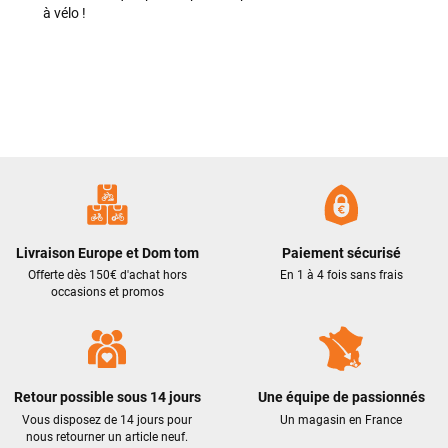
correctement malgré l’heure tardive. Encore merci à Logan
à vélo !
pour sa rapidité et son professionnalisme.
Philippe Zeb
il y a 2 mois
J'ai commandé un VAE Bulls Copperhead à un très bon prix.
La livraison a été faite en respectant mes instructions
(livraison différée cause absence). Le vélo était très bien
emballé et en excellent état. Un pb de clefs manquantes à la
livraison a été traité efficacement par le SAV dans les
meilleurs délais. Tous les contacts ont été bien suivis, l'équipe
est sympa et réactive
Livraison Europe et Dom tom
Paiement sécurisé
Offerte dès 150€ d'achat hors
En 1 à 4 fois sans frais
occasions et promos
VOIR TOUS LES AVIS
LAISSER UN AVIS
Retour possible sous 14 jours
Une équipe de passionnés
Vous disposez de 14 jours pour
Un magasin en France
nous retourner un article neuf.