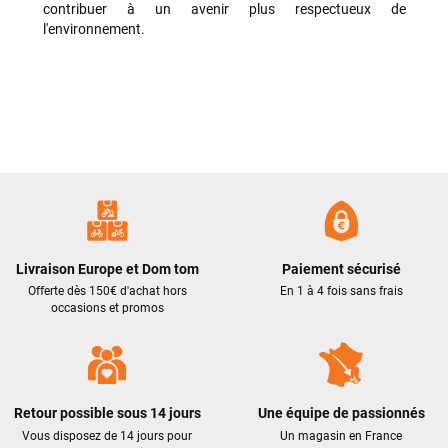
contribuer à un avenir plus respectueux de
correctement malgré l’heure tardive. Encore merci à Logan
l'environnement.
pour sa rapidité et son professionnalisme.
Philippe Zeb
il y a 2 mois
J'ai commandé un VAE Bulls Copperhead à un très bon prix.
La livraison a été faite en respectant mes instructions
(livraison différée cause absence). Le vélo était très bien
emballé et en excellent état. Un pb de clefs manquantes à la
livraison a été traité efficacement par le SAV dans les
meilleurs délais. Tous les contacts ont été bien suivis, l'équipe
est sympa et réactive
Livraison Europe et Dom tom
Paiement sécurisé
Offerte dès 150€ d'achat hors
En 1 à 4 fois sans frais
occasions et promos
VOIR TOUS LES AVIS
LAISSER UN AVIS
Retour possible sous 14 jours
Une équipe de passionnés
Vous disposez de 14 jours pour
Un magasin en France