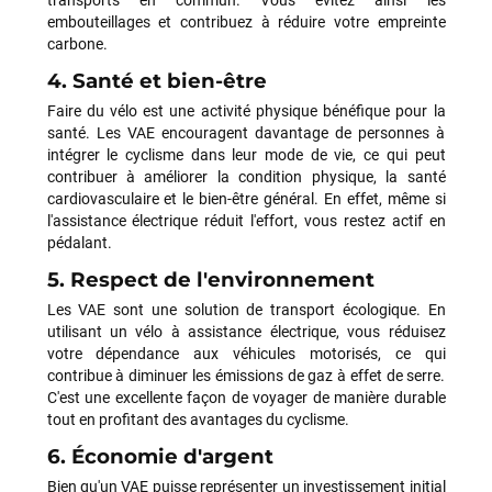
transports en commun. Vous évitez ainsi les
embouteillages et contribuez à réduire votre empreinte
carbone.
4. Santé et bien-être
Faire du vélo est une activité physique bénéfique pour la
santé. Les VAE encouragent davantage de personnes à
intégrer le cyclisme dans leur mode de vie, ce qui peut
contribuer à améliorer la condition physique, la santé
cardiovasculaire et le bien-être général. En effet, même si
l'assistance électrique réduit l'effort, vous restez actif en
pédalant.
Jean-Marc TAMAYO
il y a 2 semaines
5. Respect de l'environnement
J'ai acheté un Mondraker Chaser chez Funway Vélo à La
Garde en octobre 2024 et, dès le départ, j'ai été très satisfait
Les VAE sont une solution de transport écologique. En
de mon achat. J'avais d'ailleurs recommandé cette enseigne
utilisant un vélo à assistance électrique, vous réduisez
à plusieurs amis, dont cinq ont finalement acheté le même
votre dépendance aux véhicules motorisés, ce qui
modèle. J'ai ensuite rencontré une série de problèmes
contribue à diminuer les émissions de gaz à effet de serre.
techniques sur mon VTT, qui ont nécessité plusieurs
C'est une excellente façon de voyager de manière durable
passages en atelier et un retour du moteur chez Bosch dans
tout en profitant des avantages du cyclisme.
le cadre de la garantie. Cette période a été un peu
6. Économie d'argent
compliquée, principalement en raison de délais plus longs que
prévu et d'un manque de communication sur l'avancement de
Bien qu'un VAE puisse représenter un investissement initial