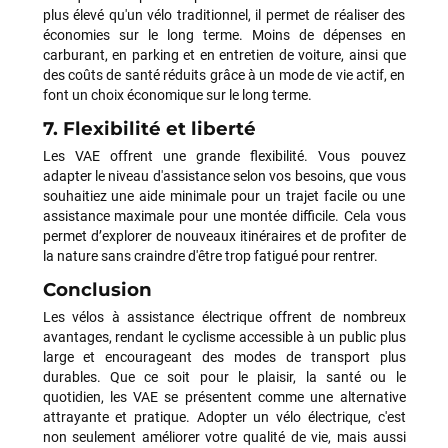
mon dossier. Depuis, la situation a été reprise en main.
plus élevé qu'un vélo traditionnel, il permet de réaliser des
L'équipe de Funway a fait le nécessaire pour résoudre
économies sur le long terme. Moins de dépenses en
définitivement les problèmes de mon vélo et a su reconnaître
carburant, en parking et en entretien de voiture, ainsi que
les difficultés rencontrées. J'apprécie particulièrement le fait
des coûts de santé réduits grâce à un mode de vie actif, en
qu'ils aient finalement fait preuve de professionnalisme et
font un choix économique sur le long terme.
qu'ils aient tout mis en œuvre pour que je récupère un vélo
7. Flexibilité et liberté
parfaitement fonctionnel. Aujourd'hui, je peux de nouveau
profiter pleinement de mon Mondraker Chaser et je tiens à
Les VAE offrent une grande flexibilité. Vous pouvez
souligner que Funway a su corriger la situation. Je pense qu'il
adapter le niveau d'assistance selon vos besoins, que vous
est important de savoir reconnaître lorsqu'une enseigne fait
souhaitiez une aide minimale pour un trajet facile ou une
les efforts nécessaires pour satisfaire son client. Merci à
assistance maximale pour une montée difficile. Cela vous
toute l'équipe de Funway Vélo. Je leur souhaite une bonne
permet d’explorer de nouveaux itinéraires et de profiter de
continuation.
la nature sans craindre d'être trop fatigué pour rentrer.
Conclusion
Jarod CUVELIER
il y a un mois
Les vélos à assistance électrique offrent de nombreux
avantages, rendant le cyclisme accessible à un public plus
Je suis arrivé au magasin assez tardivement et plutôt en
large et encourageant des modes de transport plus
précipitation pour pouvoir régler un souci sur mon dérailleur.
durables. Que ce soit pour le plaisir, la santé ou le
Logan m’a très bien accueilli et après lui avoir expliqué le
quotidien, les VAE se présentent comme une alternative
problème, il a directement pris mon vélo en charge pour le
attrayante et pratique. Adopter un vélo électrique, c'est
régler rapidement. Cela a pris plus de 25 minutes pour cela
non seulement améliorer votre qualité de vie, mais aussi
mais il a pris le temps d’être sûr que cela fonctionne