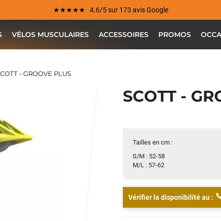
★★★★★ 4.6/5 sur 173 avis Google
S
VÉLOS MUSCULAIRES
ACCESSOIRES
PROMOS
OCCA
COTT - GROOVE PLUS
SCOTT - G
Votre satisfaction est notre priorité !
Découvrez quelques uns de vos
Tailles en cm :
commentaires laissés sur Google
S/M : 52-58
M/L : 57-62
Jean-Marc TAMAYO
il y a 2 semaines
J'ai acheté un Mondraker Chaser chez Funway Vélo à La Garde en
Vérifier la disponibilité au :
octobre 2024 et, dès le départ, j'ai été très satisfait de mon achat.
J'avais d'ailleurs recommandé cette enseigne à plusieurs amis, dont