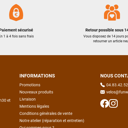
vélo en charge pour le régler rapidement. Cela a pris plus de 25 minutes
pour cela mais il a pris le temps d’être sûr que cela fonctionne
correctement malgré l’heure tardive. Encore merci à Logan pour sa
rapidité et son professionnalisme.
Paiement sécurisé
Retour possible sous 14
n 1 à 4 fois sans frais
Vous disposez de 14 jours p
Philippe Zeb
il y a 2 mois
retourner un article neu
J'ai commandé un VAE Bulls Copperhead à un très bon prix. La
livraison a été faite en respectant mes instructions (livraison différée
cause absence). Le vélo était très bien emballé et en excellent état. Un
pb de clefs manquantes à la livraison a été traité efficacement par le
SAV dans les meilleurs délais. Tous les contacts ont été bien suivis,
INFORMATIONS
NOUS CONT
l'équipe est sympa et réactive
Promotions
04.83.42.52
Nouveaux produits
velos@funw
VOIR TOUS LES AVIS
LAISSER UN AVIS
Livraison
h30 et
Mentions légales
Conditions générales de vente
Notre atelier (réparation et entretien)
Qui sommes-nous ?