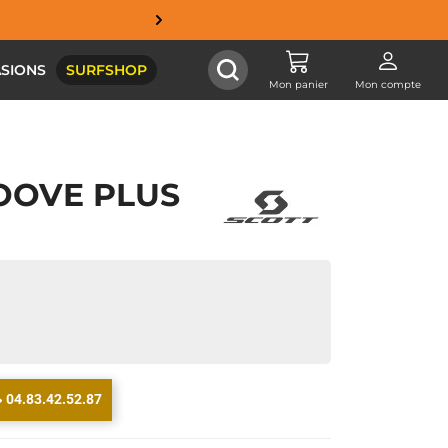
SIONS
SURFSHOP
Mon panier
Mon compte
ROOVE PLUS
04.83.42.52.87