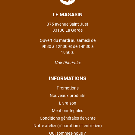
Philippe Zeb
il y a 2 mois
LE MAGASIN
J'ai commandé un VAE Bulls Copperhead à un très bon prix.
La livraison a été faite en respectant mes instructions
375 avenue Saint Just
(livraison différée cause absence). Le vélo était très bien
83130 La Garde
emballé et en excellent état. Un pb de clefs manquantes à la
livraison a été traité efficacement par le SAV dans les
Ouvert du mardi au samedi de
meilleurs délais. Tous les contacts ont été bien suivis, l'équipe
9h30 à 12h30 et de 14h30 à
est sympa et réactive
19h00.
Voir l'itinéraire
VOIR TOUS LES AVIS
INFORMATIONS
Promotions
LAISSER UN AVIS
Nouveaux produits
Livraison
Mentions légales
Conditions générales de vente
Notre atelier (réparation et entretien)
Qui sommes-nous ?