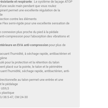
résistante et respirante
: Le système de laçage ATOP
d'une seule main pendant que vous roulez
irant permet une excellente régulation de la
de
tection contre les éléments
le Flex semi-rigide pour une excellente sensation de
e connexion plus proche du pied à la pédale
anti-compression pour l'absorption des vibrations et
intérieure en EVA anti-compression
pour plus de
acuant l'humidité, à séchage rapide, antibactérien et
ygiène
lé pour la protection et la rétention du talon
t placé sur la pointe, le talon et le périmètre
uant l'humidité, séchage rapide, antibactérien, anti-
directionnelle au talon permet une entrée et une
nt le pédalage
e US9,5
 plastique
 EU 38.5-47, CM 24-30