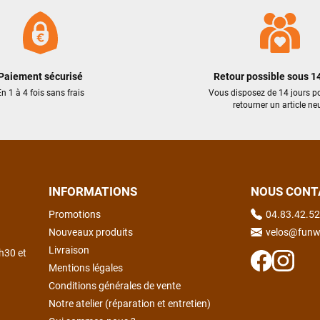
pb de clefs manquantes à la livraison a été traité efficacement par le
SAV dans les meilleurs délais. Tous les contacts ont été bien suivis,
l'équipe est sympa et réactive
Paiement sécurisé
Retour possible sous 14
VOIR TOUS LES AVIS
LAISSER UN AVIS
n 1 à 4 fois sans frais
Vous disposez de 14 jours p
retourner un article neu
INFORMATIONS
NOUS CONT
Promotions
04.83.42.52
Nouveaux produits
velos@funw
Livraison
h30 et
Mentions légales
Conditions générales de vente
Notre atelier (réparation et entretien)