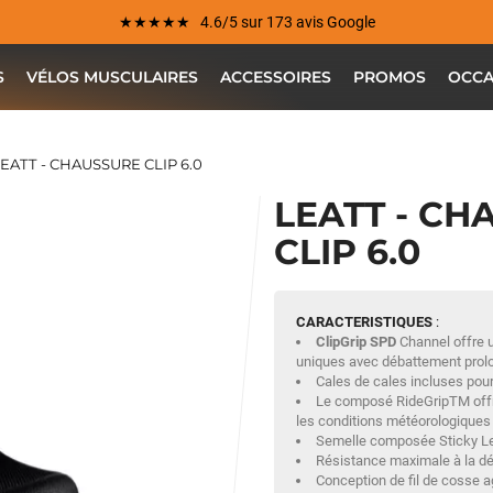
★★★★★ 4.6/5 sur 173 avis Google
S
VÉLOS MUSCULAIRES
ACCESSOIRES
PROMOS
OCCA
EATT - CHAUSSURE CLIP 6.0
LEATT - CH
CLIP 6.0
CARACTERISTIQUES
:
ClipGrip SPD
Channel offre u
uniques avec débattement prolo
Cales de cales incluses pour
Le composé RideGripTM offr
les conditions météorologiques 
Semelle composée Sticky Lea
Résistance maximale à la déch
Conception de fil de cosse ag