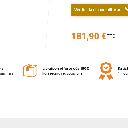
Aujourd'hui, je peux de nouveau profiter pleinement de mon Mondraker
Chaser et je tiens à souligner que Funway a su corriger la situation. Je
Vérifier la disponibilité au :
pense qu'il est important de savoir reconnaître lorsqu'une enseigne fait
les efforts nécessaires pour satisfaire son client. Merci à toute l'équipe
de Funway Vélo. Je leur souhaite une bonne continuation.
181,90 €
Jarod CUVELIER
il y a un mois
Je suis arrivé au magasin assez tardivement et plutôt en précipitation
pour pouvoir régler un souci sur mon dérailleur. Logan m’a très bien
accueilli et après lui avoir expliqué le problème, il a directement pris mon
vélo en charge pour le régler rapidement. Cela a pris plus de 25 minutes
ois
Livraison offerte dès 150€
Satis
pour cela mais il a pris le temps d’être sûr que cela fonctionne
sans frais
hors promos et occasions
14 jou
correctement malgré l’heure tardive. Encore merci à Logan pour sa
rapidité et son professionnalisme.
Philippe Zeb
il y a 2 mois
J'ai commandé un VAE Bulls Copperhead à un très bon prix. La
livraison a été faite en respectant mes instructions (livraison différée
cause absence). Le vélo était très bien emballé et en excellent état. Un