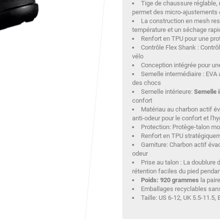
Tige de chaussure réglable,
permet des micro-ajustements 
La construction en mesh resp
Votre satisfaction est notre priorité !
température et un séchage rapi
Découvrez quelques uns de vos
Renfort en TPU pour une pro
commentaires laissés sur Google
Contrôle Flex Shank : Contrô
vélo
Conception intégrée pour un
Jean-Marc TAMAYO
il y a 2 semaines
Semelle intermédiaire : EVA 
des chocs
J'ai acheté un Mondraker Chaser chez Funway Vélo à La Garde en
Semelle intérieure:
Semelle 
octobre 2024 et, dès le départ, j'ai été très satisfait de mon achat.
confort
J'avais d'ailleurs recommandé cette enseigne à plusieurs amis, dont
Matériau au charbon actif év
cinq ont finalement acheté le même modèle. J'ai ensuite rencontré une
anti-odeur pour le confort et l'h
série de problèmes techniques sur mon VTT, qui ont nécessité plusieurs
Protection: Protège-talon mou
passages en atelier et un retour du moteur chez Bosch dans le cadre de
Renfort en TPU stratégiquemen
Garniture: Charbon actif évac
la garantie. Cette période a été un peu compliquée, principalement en
odeur
raison de délais plus longs que prévu et d'un manque de
Prise au talon : La doublure 
communication sur l'avancement de mon dossier. Depuis, la situation a
rétention faciles du pied penda
été reprise en main. L'équipe de Funway a fait le nécessaire pour
Poids: 920 grammes
la pair
résoudre définitivement les problèmes de mon vélo et a su reconnaître
Emballages recyclables sans
les difficultés rencontrées. J'apprécie particulièrement le fait qu'ils aient
Taille: US 6-12, UK 5.5-11.5,
finalement fait preuve de professionnalisme et qu'ils aient tout mis en
œuvre pour que je récupère un vélo parfaitement fonctionnel.