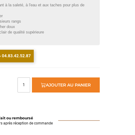
t à la saleté, à l'eau et aux taches pour plus de
er
sieurs rangs
cher doux
air de qualité supérieure
04.83.42.52.87
AJOUTER AU PANIER
fait ou remboursé
rs après réception de commande