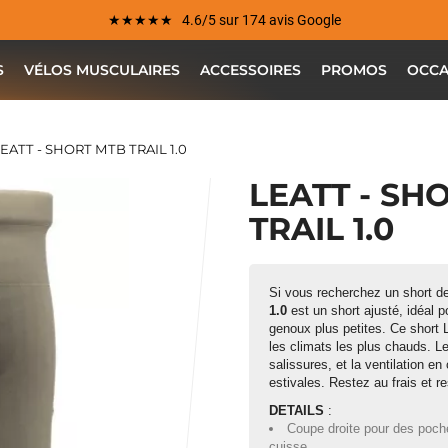
★★★★★ 4.6/5 sur 174 avis Google
S
VÉLOS MUSCULAIRES
ACCESSOIRES
PROMOS
OCCA
EATT - SHORT MTB TRAIL 1.0
LEATT - SH
TRAIL 1.0
Si vous recherchez un short de
1.0
est un short ajusté, idéal 
genoux plus petites. Ce short L
Votre satisfaction est notre priorité !
les climats les plus chauds. Le
salissures, et la ventilation en
Découvrez quelques uns de vos
estivales. Restez au frais et r
commentaires laissés sur Google
DETAILS
:
Coupe droite pour des poche
Jean-Marc TAMAYO
il y a un mois
cuisse