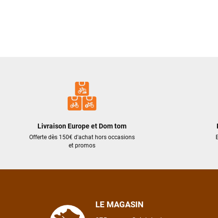
Livraison Europe et Dom tom
Offerte dès 150€ d'achat hors occasions
E
et promos
LE MAGASIN