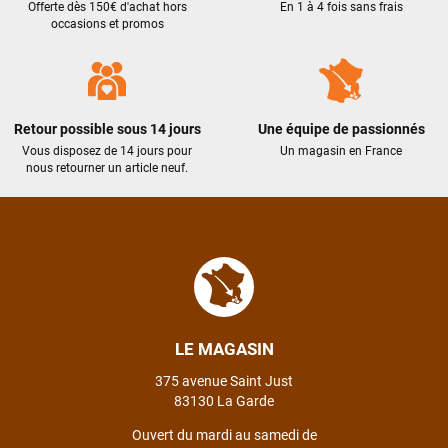
Offerte dès 150€ d'achat hors
En 1 à 4 fois sans frais
(livraison différée cause absence). Le vélo était très bien
occasions et promos
emballé et en excellent état. Un pb de clefs manquantes à la
livraison a été traité efficacement par le SAV dans les
meilleurs délais. Tous les contacts ont été bien suivis, l'équipe
est sympa et réactive
Retour possible sous 14 jours
Une équipe de passionnés
Vous disposez de 14 jours pour
Un magasin en France
nous retourner un article neuf.
VOIR TOUS LES AVIS
LAISSER UN AVIS
LE MAGASIN
375 avenue Saint Just
83130 La Garde
Ouvert du mardi au samedi de