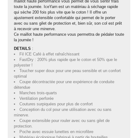
maillot haute performance vous permet de vous sentir frais
toute la journée. IceYarn est un matériau à séchage rapide
qui sèche 200 fois plus vite que le coton ! Il offre un
ajustement extensible confortable qui permet de le porter
avec ou sans gilet de protection et, bien sûr, son col est prêt
Jean-Marc TAMAYO
il y a 2 semaines
à recevoir une minerve.
Ce maillot haute performance vous permettra de pédaler toute
J'ai acheté un Mondraker Chaser chez Funway Vélo à La
la journée !
Garde en octobre 2024 et, dès le départ, j'ai été très satisfait
de mon achat. J'avais d'ailleurs recommandé cette enseigne
DETAILS
:
à plusieurs amis, dont cinq ont finalement acheté le même
Fil ICE Café à effet rafraîchissant
modèle. J'ai ensuite rencontré une série de problèmes
FastDry : 200% plus rapide que le coton et 50% que le
polyester !
techniques sur mon VTT, qui ont nécessité plusieurs
Toucher super doux pour une peau sensible et un confort
passages en atelier et un retour du moteur chez Bosch dans
optimal
le cadre de la garantie. Cette période a été un peu
Coupe décontractée pour une expérience de conduite
compliquée, principalement en raison de délais plus longs que
détendue
prévu et d'un manque de communication sur l'avancement de
Manches trois-quarts
mon dossier. Depuis, la situation a été reprise en main.
Ventilation perforée
L'équipe de Funway a fait le nécessaire pour résoudre
Coutures surpiquées pour plus de confort
définitivement les problèmes de mon vélo et a su reconnaître
Conception du col pour une utilisation avec ou sans
les difficultés rencontrées. J'apprécie particulièrement le fait
minerve.
Coupe extensible pour rouler avec ou sans gilet de
qu'ils aient finalement fait preuve de professionnalisme et
protection.
qu'ils aient tout mis en œuvre pour que je récupère un vélo
Poche avec essuie lunettes en microfibre
parfaitement fonctionnel. Aujourd'hui, je peux de nouveau
Matériau écologique fabriqué à partir de bouteilles