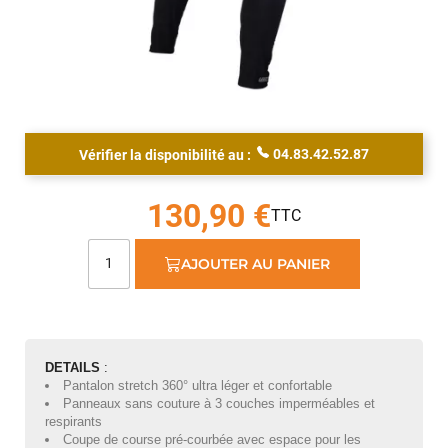
04.83.42.52.87
Vérifier la disponibilité au :
130,90 €
AJOUTER AU PANIER
DETAILS
:
Jean-Marc TAMAYO
il y a un mois
Pantalon stretch 360° ultra léger et confortable
Panneaux sans couture à 3 couches imperméables et
J'ai acheté un Mondraker Chaser chez Funway Vélo à La
respirants
Garde en octobre 2024 et, dès le départ, j'ai été très satisfait
Coupe de course pré-courbée avec espace pour les
de mon achat. J'avais d'ailleurs recommandé cette enseigne