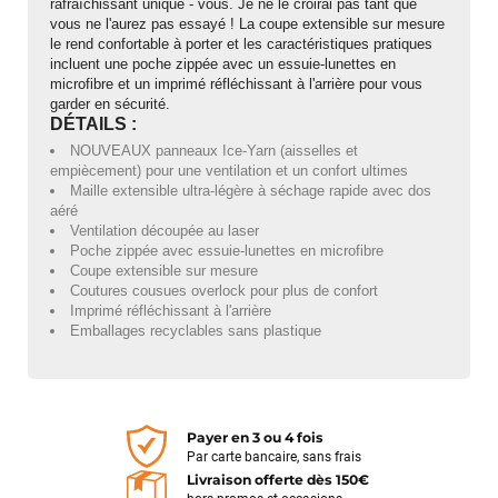
rafraîchissant unique - vous. Je ne le croirai pas tant que
vous ne l'aurez pas essayé ! La coupe extensible sur mesure
J'ai acheté un Mondraker Chaser chez Funway Vélo à La
le rend confortable à porter et les caractéristiques pratiques
Garde en octobre 2024 et, dès le départ, j'ai été très satisfait
incluent une poche zippée avec un essuie-lunettes en
de mon achat. J'avais d'ailleurs recommandé cette enseigne
microfibre et un imprimé réfléchissant à l'arrière pour vous
à plusieurs amis, dont cinq ont finalement acheté le même
garder en sécurité.
modèle. J'ai ensuite rencontré une série de problèmes
DÉTAILS :
techniques sur mon VTT, qui ont nécessité plusieurs
NOUVEAUX panneaux Ice-Yarn (aisselles et
passages en atelier et un retour du moteur chez Bosch dans
empiècement) pour une ventilation et un confort ultimes
le cadre de la garantie. Cette période a été un peu
Maille extensible ultra-légère à séchage rapide avec dos
compliquée, principalement en raison de délais plus longs que
aéré
Ventilation découpée au laser
prévu et d'un manque de communication sur l'avancement de
Poche zippée avec essuie-lunettes en microfibre
mon dossier. Depuis, la situation a été reprise en main.
Coupe extensible sur mesure
L'équipe de Funway a fait le nécessaire pour résoudre
Coutures cousues overlock pour plus de confort
définitivement les problèmes de mon vélo et a su reconnaître
Imprimé réfléchissant à l'arrière
les difficultés rencontrées. J'apprécie particulièrement le fait
Emballages recyclables sans plastique
qu'ils aient finalement fait preuve de professionnalisme et
qu'ils aient tout mis en œuvre pour que je récupère un vélo
parfaitement fonctionnel. Aujourd'hui, je peux de nouveau
profiter pleinement de mon Mondraker Chaser et je tiens à
souligner que Funway a su corriger la situation. Je pense qu'il
Payer en 3 ou 4 fois
est important de savoir reconnaître lorsqu'une enseigne fait
Par carte bancaire, sans frais
les efforts nécessaires pour satisfaire son client. Merci à
Livraison offerte dès 150€