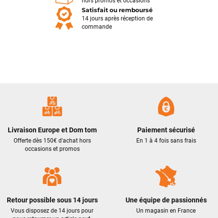
toute l'équipe de Funway Vélo. Je leur souhaite une bonne
hors promos et occasions
Satisfait ou remboursé
continuation.
14 jours après réception de
commande
Jarod CUVELIER
il y a un mois
Je suis arrivé au magasin assez tardivement et plutôt en
précipitation pour pouvoir régler un souci sur mon dérailleur.
Logan m’a très bien accueilli et après lui avoir expliqué le
problème, il a directement pris mon vélo en charge pour le
régler rapidement. Cela a pris plus de 25 minutes pour cela
mais il a pris le temps d’être sûr que cela fonctionne
correctement malgré l’heure tardive. Encore merci à Logan
pour sa rapidité et son professionnalisme.
Livraison Europe et Dom tom
Paiement sécurisé
Offerte dès 150€ d'achat hors
En 1 à 4 fois sans frais
occasions et promos
Philippe Zeb
il y a 2 mois
J'ai commandé un VAE Bulls Copperhead à un très bon prix.
La livraison a été faite en respectant mes instructions
(livraison différée cause absence). Le vélo était très bien
emballé et en excellent état. Un pb de clefs manquantes à la
Retour possible sous 14 jours
Une équipe de passionnés
livraison a été traité efficacement par le SAV dans les
Vous disposez de 14 jours pour
Un magasin en France
meilleurs délais. Tous les contacts ont été bien suivis, l'équipe