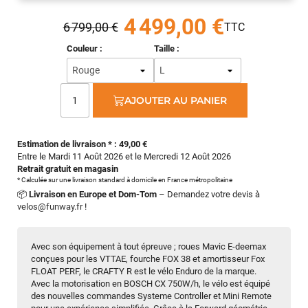
4 499,00 €
6 799,00 €
Couleur :
Taille :
AJOUTER AU PANIER
Estimation de livraison * : 49,00 €
Entre le Mardi 11 Août 2026 et le Mercredi 12 Août 2026
Retrait gratuit en magasin
* Calculée sur une livraison standard à domicile en France métropolitaine
📦
Livraison en Europe et Dom-Tom
– Demandez votre devis à
velos@funway.fr
!
Avec son équipement à tout épreuve ; roues Mavic E-deemax
conçues pour les VTTAE, fourche FOX 38 et amortisseur Fox
FLOAT PERF, le CRAFTY R est le vélo Enduro de la marque.
Avec la motorisation en BOSCH CX 750W/h, le vélo est équipé
des nouvelles commandes Systeme Controller et Mini Remote