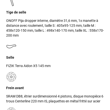
Tige de selle
ONOFF Pija dropper interne, diamètre 31,6 mm, 1x manette à
distance avec roulement, taille S : 405x95-125 mm, taille M :
458x120-150 mm, taille L : 498x140-170 mm, taille XL : 558x170-
200 mm
Selle
FIZIK Terra Aidon X5 145 mm
Jean-Marc TAMAYO
il y a un mois
J'ai acheté un Mondraker Chaser chez Funway Vélo à La
Frein avant
Garde en octobre 2024 et, dès le départ, j'ai été très satisfait
SRAM DB8, étrier surdimensionné 4 pistons, disque monopièce 6
de mon achat. J'avais d'ailleurs recommandé cette enseigne
trous Centerline 220 mm IS, plaquettes en métal fritté sur acier
à plusieurs amis, dont cinq ont finalement acheté le même
modèle. J'ai ensuite rencontré une série de problèmes