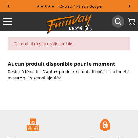
★★★★★ 4.6/5 sur 173 avis Google
Ce produit n'est plus disponible.
Aucun produit disponible pour le moment
Restez à l'écoute ! D'autres produits seront affichés ici au fur et à
mesure qu'ils seront ajoutés.
Jean-Marc TAMAYO
il y a 2 semaines
J'ai acheté un Mondraker Chaser chez Funway Vélo à La
Garde en octobre 2024 et, dès le départ, j'ai été très satisfait
de mon achat. J'avais d'ailleurs recommandé cette enseigne
à plusieurs amis, dont cinq ont finalement acheté le même
modèle. J'ai ensuite rencontré une série de problèmes
techniques sur mon VTT, qui ont nécessité plusieurs