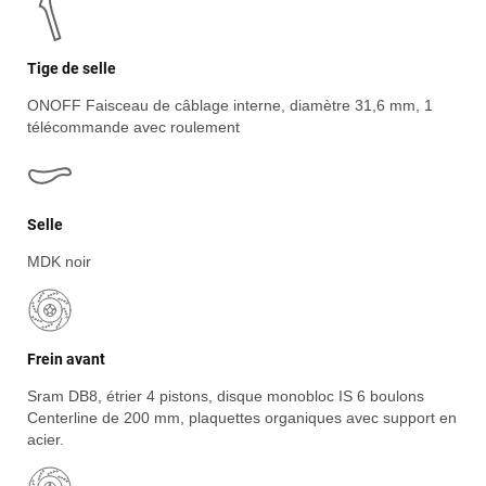
Tige de selle
ONOFF Faisceau de câblage interne, diamètre 31,6 mm, 1
télécommande avec roulement
Selle
MDK noir
Jean-Marc TAMAYO
il y a 2 semaines
Frein avant
J'ai acheté un Mondraker Chaser chez Funway Vélo à La
Garde en octobre 2024 et, dès le départ, j'ai été très satisfait
Sram DB8, étrier 4 pistons, disque monobloc IS 6 boulons
de mon achat. J'avais d'ailleurs recommandé cette enseigne
Centerline de 200 mm, plaquettes organiques avec support en
à plusieurs amis, dont cinq ont finalement acheté le même
acier.
modèle. J'ai ensuite rencontré une série de problèmes
techniques sur mon VTT, qui ont nécessité plusieurs