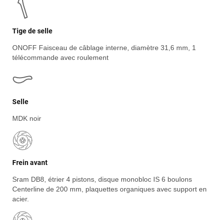
Tige de selle
ONOFF Faisceau de câblage interne, diamètre 31,6 mm, 1
télécommande avec roulement
Selle
MDK noir
Jean-Marc TAMAYO
il y a un mois
Frein avant
J'ai acheté un Mondraker Chaser chez Funway Vélo à La
Garde en octobre 2024 et, dès le départ, j'ai été très satisfait
Sram DB8, étrier 4 pistons, disque monobloc IS 6 boulons
de mon achat. J'avais d'ailleurs recommandé cette enseigne
Centerline de 200 mm, plaquettes organiques avec support en
à plusieurs amis, dont cinq ont finalement acheté le même
acier.
modèle. J'ai ensuite rencontré une série de problèmes
techniques sur mon VTT, qui ont nécessité plusieurs