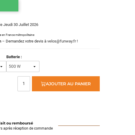
le Jeudi 30 Juillet 2026
le en France métropolitaine
m
– Demandez votre devis à
velos@funway.fr
!
Batterie :
AJOUTER AU PANIER
fait ou remboursé
rs après réception de commande