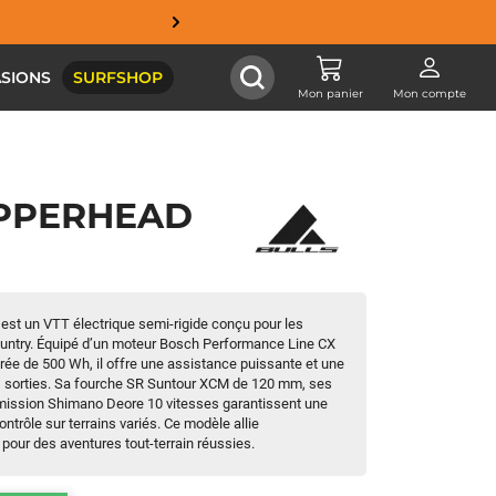
SIONS
SURFSHOP
Mon panier
Mon compte
OPPERHEAD
est un VTT électrique semi-rigide
conçu pour les
untry.
Équipé d’un moteur Bosch Performance Line CX
grée de 500 Wh, il offre une assistance puissante et une
sorties.
Sa fourche SR Suntour XCM de 120 mm, ses
mission Shimano Deore 10 vitesses garantissent une
ontrôle sur terrains variés.
Ce modèle allie
t pour des aventures tout-terrain réussies.