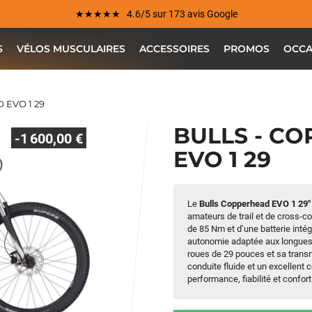
★★★★★ 4.6/5 sur 173 avis Google
S
VÉLOS MUSCULAIRES
ACCESSOIRES
PROMOS
OCCA
 EVO 1 29
BULLS - C
-1 600,00 €
EVO 1 29
Le
Bulls Copperhead EVO 1 29"
amateurs de trail et de cross-co
de 85 Nm et d’une batterie inté
autonomie adaptée aux longues 
roues de 29 pouces et sa trans
conduite fluide et un excellent c
performance, fiabilité et confor