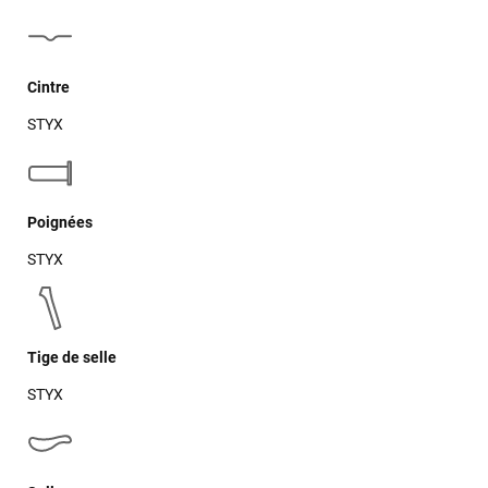
Cintre
STYX
Poignées
STYX
Tige de selle
STYX
Jean-Marc TAMAYO
il y a un mois