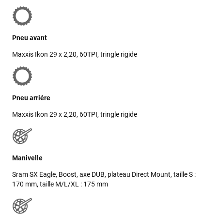
meilleurs délais. Tous les contacts ont été bien suivis, l'équipe
est sympa et réactive
Pneu avant
VOIR TOUS LES AVIS
Maxxis Ikon 29 x 2,20, 60TPI, tringle rigide
LAISSER UN AVIS
Pneu arriére
Maxxis Ikon 29 x 2,20, 60TPI, tringle rigide
Manivelle
Sram SX Eagle, Boost, axe DUB, plateau Direct Mount, taille S :
170 mm, taille M/L/XL : 175 mm