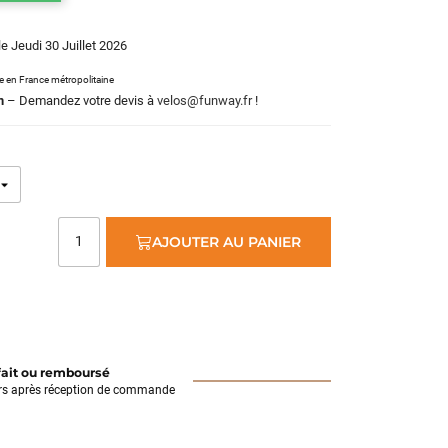
le Jeudi 30 Juillet 2026
le en France métropolitaine
m
– Demandez votre devis à
velos@funway.fr
!
AJOUTER AU PANIER
fait ou remboursé
rs après réception de commande