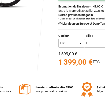
Estimation de livraison * : 49,00 €
Entre le Mercredi 29 Juillet 2026 et 
Retrait gratuit en magasin
* Calculée sur une livraison standard à domici
📦
Livraison en Europe et Dom-To
Couleur :
Taille :
1 599,00 €
1 399,00 €
ois
Livraison offerte dès 150€
Satis
sans frais
hors promos et occasions
14 jou
Votre satisfaction est notre priorité !