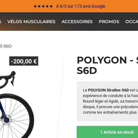
★★★★★ 4.6/5 sur 173 avis Google
S
VÉLOS MUSCULAIRES
ACCESSOIRES
PROMOS
OCCA
S S6D
POLYGON -
-200,00 €
S6D
Le
POLYGON Strattos S6D
est u
expérience de conduite à la foi
Round léger et rigide, sa trans
disque, il procure une polyvalen
comme les entraînements plus
1 Article en stock