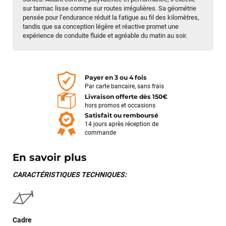
sur tarmac lisse comme sur routes irrégulières. Sa géométrie
pensée pour l’endurance réduit la fatigue au fil des kilomètres,
tandis que sa conception légère et réactive promet une
expérience de conduite fluide et agréable du matin au soir.
Payer en 3 ou 4 fois
Par carte bancaire, sans frais
Livraison offerte dès 150€
hors promos et occasions
Satisfait ou remboursé
14 jours après réception de
commande
En savoir plus
Jean-Marc TAMAYO
il y a 2 semaines
CARACTÉRISTIQUES TECHNIQUES:
J'ai acheté un Mondraker Chaser chez Funway Vélo à La
Garde en octobre 2024 et, dès le départ, j'ai été très satisfait
de mon achat. J'avais d'ailleurs recommandé cette enseigne
à plusieurs amis, dont cinq ont finalement acheté le même
Cadre
modèle. J'ai ensuite rencontré une série de problèmes