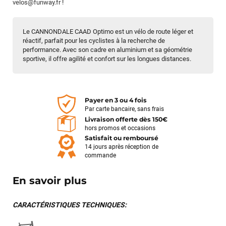
velos@funway.fr
!
Le CANNONDALE CAAD Optimo est un vélo de route léger et
réactif, parfait pour les cyclistes à la recherche de
performance. Avec son cadre en aluminium et sa géométrie
sportive, il offre agilité et confort sur les longues distances.
Payer en 3 ou 4 fois
Jean-Marc TAMAYO
il y a 2 semaines
Par carte bancaire, sans frais
Livraison offerte dès 150€
J'ai acheté un Mondraker Chaser chez Funway Vélo à La
hors promos et occasions
Garde en octobre 2024 et, dès le départ, j'ai été très satisfait
Satisfait ou remboursé
de mon achat. J'avais d'ailleurs recommandé cette enseigne
14 jours après réception de
à plusieurs amis, dont cinq ont finalement acheté le même
commande
modèle. J'ai ensuite rencontré une série de problèmes
techniques sur mon VTT, qui ont nécessité plusieurs
En savoir plus
passages en atelier et un retour du moteur chez Bosch dans
le cadre de la garantie. Cette période a été un peu
compliquée, principalement en raison de délais plus longs que
CARACTÉRISTIQUES TECHNIQUES:
prévu et d'un manque de communication sur l'avancement de
mon dossier. Depuis, la situation a été reprise en main.