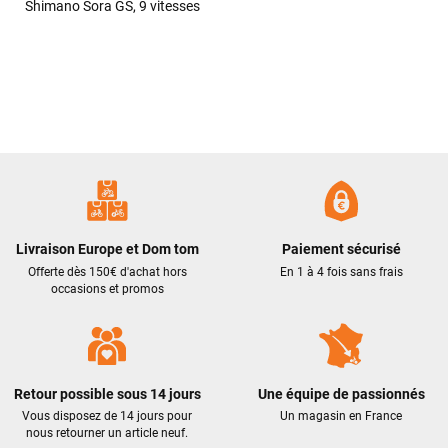
Shimano Sora GS, 9 vitesses
pour sa rapidité et son professionnalisme.
Philippe Zeb
il y a 2 mois
J'ai commandé un VAE Bulls Copperhead à un très bon prix.
La livraison a été faite en respectant mes instructions
(livraison différée cause absence). Le vélo était très bien
emballé et en excellent état. Un pb de clefs manquantes à la
livraison a été traité efficacement par le SAV dans les
meilleurs délais. Tous les contacts ont été bien suivis, l'équipe
est sympa et réactive
Livraison Europe et Dom tom
Paiement sécurisé
Offerte dès 150€ d'achat hors
En 1 à 4 fois sans frais
occasions et promos
VOIR TOUS LES AVIS
LAISSER UN AVIS
Retour possible sous 14 jours
Une équipe de passionnés
Vous disposez de 14 jours pour
Un magasin en France
nous retourner un article neuf.