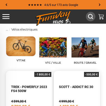
★★★★★ 4.6/5 sur 173 avis Google
Vélos électriques
VTTAE
VTC / VILLE
ROUTE / GRAVEL
-1 800,00 €
-500,00 €
TREK - POWERFLY 2023
SCOTT - ADDICT RC 30
FS4 500W
4 599,00 €
4 999,00 €