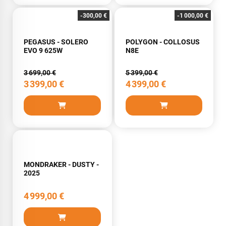
meilleurs délais. Tous les contacts ont été bien suivis, l'équipe
-300,00 €
-1 000,00 €
est sympa et réactive
PEGASUS - SOLERO
POLYGON - COLLOSUS
EVO 9 625W
N8E
VOIR TOUS LES AVIS
3 699,00 €
5 399,00 €
LAISSER UN AVIS
3 399,00 €
4 399,00 €
MONDRAKER - DUSTY -
2025
4 999,00 €